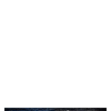
big_36564554_0_250-187
big_36564557_0_250-187